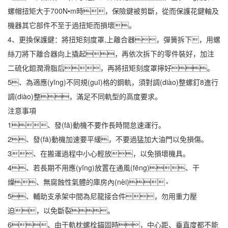
螺帽扭矩大于700N•m時，保險鍵被剪斷，從而保護花鍵軸及
機器其它部件不至于過扭矩而損壞。
4、更換保護鍵：將扭矩刻度罩,上離合器，彈簧拆下，用螺
絲刀將下離合器向上撬起，再依次拆下的零件裝好，加注
二硫化鉬潤滑脂后，再將扭矩刻度罩擰好。
5、為適應(yīng)不同規(guī)格的鋼軌，須對調(diào)整螺釘8進行
調(diào)整，滿足不同軌型的高度要求。
注意事項
1、發(fā)動機不要作長時間怠速運行。
2、發(fā)動機加速要平緩，不要過猛加大油門以免損傷。
3、在搬運過程中小心輕放，以免損壞機具。
4、若長期不用應(yīng)放置在通風(fēng)、干
燥、無腐蝕性氣體的庫房內(nèi)。
5、輔助支承架中間為尼龍接合件，勿用重力壓
迫，以免斷裂。
6、由于軌枕螺栓錨固時，中心距、垂直度都不能