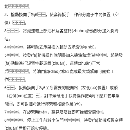
動。
2、撥動換向手柄6，使套筒扳手工作部分處于中間位置（空
位）。
3、將減速箱上部油杯及各旋轉(zhuǎn)滑動部分加入潤滑
油。
4、將輔助支承架插入輔助支承套3內(nèi)。
5、按發(fā)動機操作說明書加入機油和燃油，起動發
(fā)動機進行短暫空載運轉(zhuǎn)，運轉(zhuǎn)正常
后，將油門調(diào)到2/3處或最大鎖緊即可開始工
作。
6、扳動換向手柄6至所需要的旋向松（左側(cè)位置）或緊
（右側(cè)位置），對準螺母用手扶持操作把4向下壓并套牢螺
母，即可對螺母進行擰緊和松開作業(yè)。
7、在旋緊時，聽見嗒嗒聲即可抬起套筒9。
8、停止工作前減小油門，待發(fā)動機短暫空轉
(zhuǎn)后即可熄火停機。