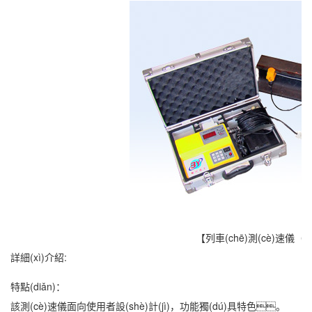
【列車(chē)測(cè)速儀（
詳細(xì)介紹:
特點(diǎn)：
該測(cè)速儀面向使用者設(shè)計(jì)，功能獨(dú)具特色。