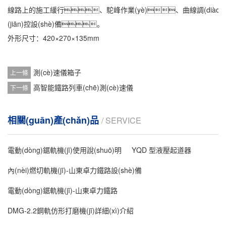
線路上的施工緩行、駝峰作業(yè)、曲線調(diào)
(jiān)控設(shè)備。
外形尺寸：420×270×135mm
測(cè)速儀箱子
上一條
高智能鐵路列車(chē)測(cè)速儀
下一條
相關(guān)產(chǎn)品
/ SERVICE
電動(dòng)鋸軌機(jī)使用說(shuō)明
YQD 型液壓起道器
內(nèi)燃切軌機(jī)-山東卓力鐵路設(shè)備
電動(dòng)鋸軌機(jī)-山東卓力鐵路
DMG-2.2鋼軌仿形打磨機(jī)詳細(xì)介紹